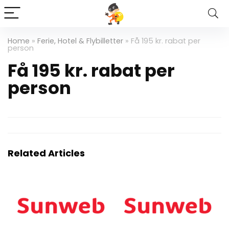
Home
»
Ferie, Hotel & Flybilletter
»
Få 195 kr. rabat per
person
Få 195 kr. rabat per
person
Related Articles