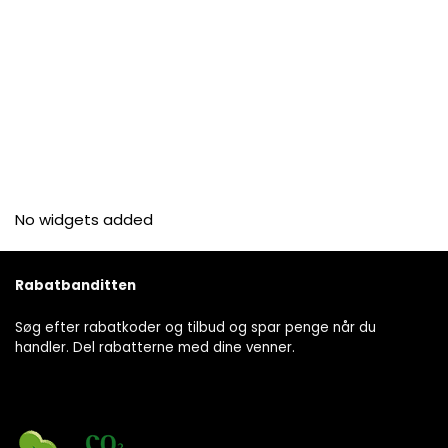
No widgets added
Rabatbanditten
Søg efter rabatkoder og tilbud og spar penge når du
handler. Del rabatterne med dine venner.