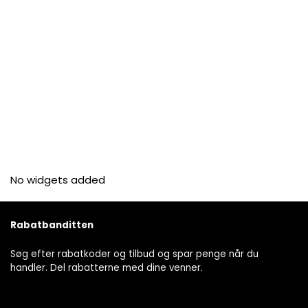
No widgets added
Rabatbanditten
Søg efter rabatkoder og tilbud og spar penge når du
handler. Del rabatterne med dine venner.