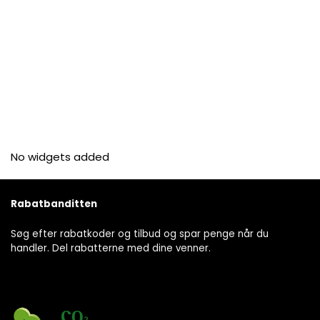
No widgets added
Rabatbanditten
Søg efter rabatkoder og tilbud og spar penge når du
handler. Del rabatterne med dine venner.