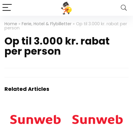
Home
»
Ferie, Hotel & Flybilletter
»
Op til 3.000 kr. rabat per
person
Op til 3.000 kr. rabat
per person
Related Articles