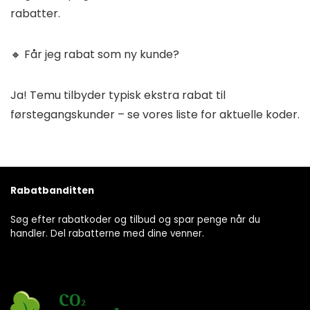
rabatter.
🔸 Får jeg rabat som ny kunde?
Ja! Temu tilbyder typisk ekstra rabat til
førstegangskunder – se vores liste for aktuelle koder.
Rabatbanditten
Søg efter rabatkoder og tilbud og spar penge når du
handler. Del rabatterne med dine venner.